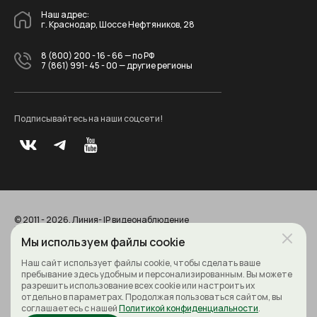
Наш адрес:
г. Краснодар, Шоссе Нефтяников, 28
8 (800) 200 - 16 - 66
— по РФ
7 (861) 991- 45 - 00
— другие регионы
Подписывайтесь на наши соцсети!
© 2011 - 2026. Линия- IP видеонаблюдение
Все права защищены
Политика конфиденциальности
Мы используем файлы cookie
Наш сайт использует файлы cookie, чтобы сделать ваше
пребывание здесь удобным и персонализированным. Вы можете
разрешить использование всех cookie или настроить их
отдельно в параметрах. Продолжая пользоваться сайтом, вы
соглашаетесь с нашей
Политикой конфиденциальности
.