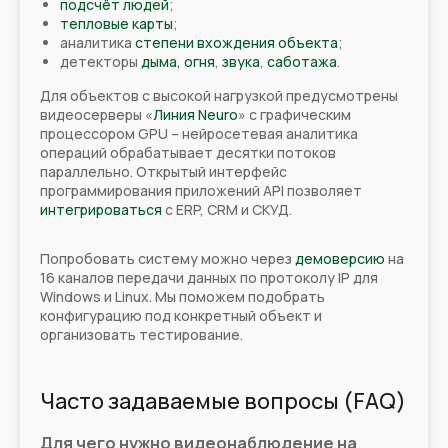
подсчёт людей
;
тепловые карты
;
аналитика
степени вхождения объекта
;
детекторы
дыма, огня
,
звука
,
саботажа
.
Для объектов с высокой нагрузкой предусмотрены
видеосерверы «
Линия Neuro
» с графическим
процессором GPU – нейросетевая аналитика
операций обрабатывает десятки потоков
параллельно. Открытый интерфейс
программирования приложений API позволяет
интегрироваться
с ERP, CRM и СКУД.
Попробовать систему можно через
демоверсию
на
16 каналов передачи данных по протоколу IP для
Windows и Linux. Мы поможем подобрать
конфигурацию под конкретный объект и
организовать тестирование.
Часто задаваемые вопросы (FAQ)
Для чего нужно видеонаблюдение на