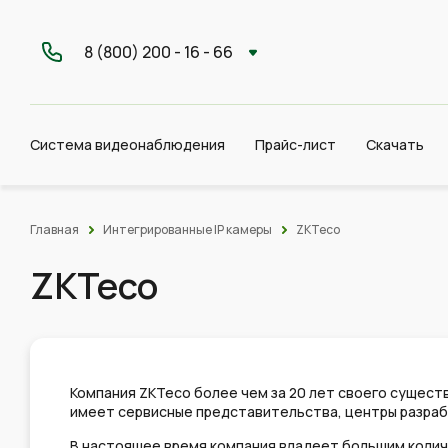
8 (800) 200 - 16 - 66
Система видеонаблюдения
Прайс-лист
Скачать
Главная
Интегрированные IP камеры
ZKTeco
ZKTeco
Компания ZKTeco более чем за 20 лет своего сущес
имеет сервисные представительства, центры разраб
В настоящее время компания владеет большим колич