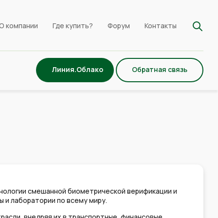
О компании
Где купить?
Форум
Контакты
Линия.Облако
Обратная связь
ехнологии смешанной биометрической верификации и
 и лаборатории по всему миру.
расли, внедряя их в транспортные, финансовые