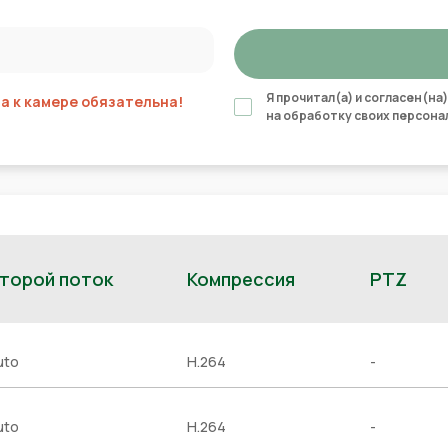
Я прочитал(а) и согласен(на)
 к камере обязательна!
на обработку своих персона
торой поток
Компрессия
PTZ
uto
H.264
-
uto
H.264
-