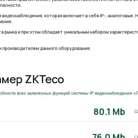
опасности.
видеонаблюдения, которая включает в себя IP-, аналоговые, 
нения.
 рынка и при этом обладает уникальным набором характеристи
и производителем данного оборудования.
амер ZKTeco
собности всех заявленных функций системы IP видеонаблюдения «Л
80.1 Mb
С
76.0 Mb
С