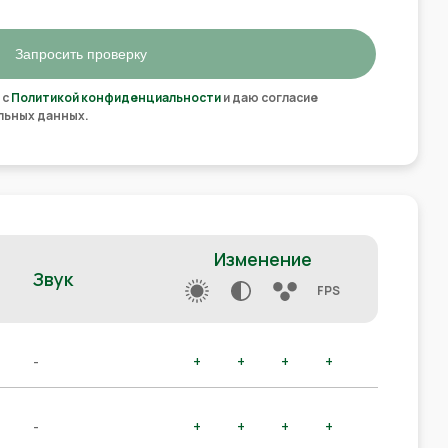
Запросить проверку
 с
Политикой конфиденциальности
и даю согласие
льных данных.
Изменение
Звук
FPS
-
+
+
+
+
-
+
+
+
+