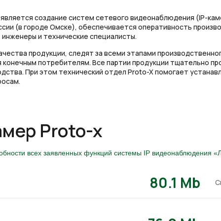
является создание систем сетевого видеонаблюдения (IP-кам
сии (в городе Омске), обеспечивается оперативность произв
 инженеры и технические специалисты.
чества продукции, следят за всеми этапами производственног
 конечным потребителям. Все партии продукции тщательно пр
ства. При этом технический отдел Proto-X помогает устанавл
росам.
амер Proto-x
собности всех заявленных функций системы IP видеонаблюдения «Л
80.1 Mb
С