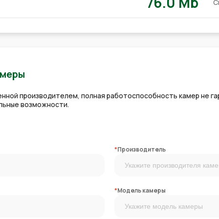
76.0 Mb
С
амеры
ленной производителем, полная работоспособность камер не га
альные возможности.
*
Производитель
*
Модель камеры