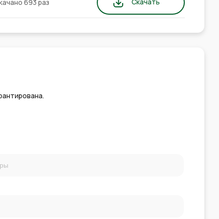
Скачать
качано 693 раз
рантирована.