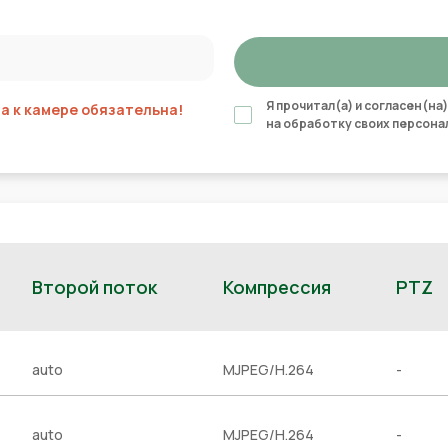
Я прочитал(а) и согласен(на)
 к камере обязательна!
на обработку своих персона
Второй поток
Компрессия
PTZ
auto
MJPEG/H.264
-
auto
MJPEG/H.264
-