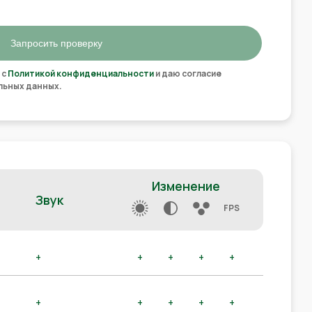
Запросить проверку
 с
Политикой конфиденциальности
и даю согласие
льных данных.
Изменение
Звук
FPS
+
+
+
+
+
+
+
+
+
+