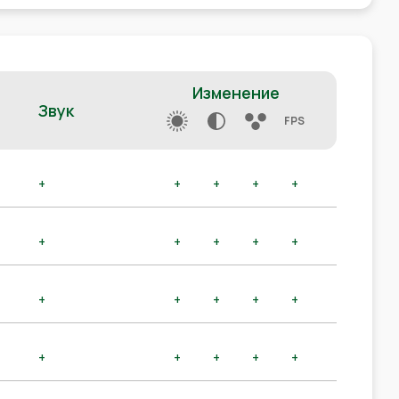
Изменение
Звук
FPS
+
+
+
+
+
+
+
+
+
+
+
+
+
+
+
+
+
+
+
+