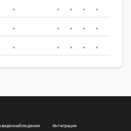
+
+
+
+
+
+
+
+
+
+
+
+
+
+
+
а видеонаблюдения
Интеграция