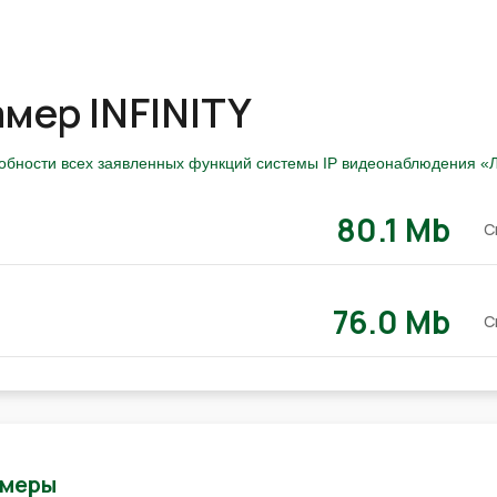
амер INFINITY
собности всех заявленных функций системы IP видеонаблюдения «Л
80.1 Mb
С
76.0 Mb
С
амеры