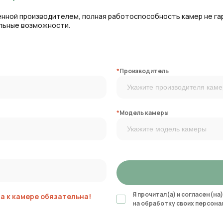
вленной производителем, полная работоспособность камер не га
альные возможности.
*
Производитель
*
Модель камеры
Я прочитал(а) и согласен(на)
 к камере обязательна!
на обработку своих персона