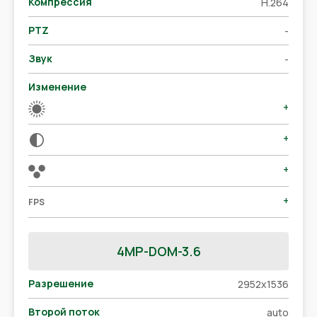
Компрессия
H.264
PTZ
-
Звук
-
Изменение
+
+
+
+
FPS
4МР-DOM-3.6
Разрешение
2952х1536
Второй поток
auto