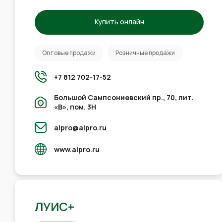
Купить онлайн
Оптовые продажи
Розничные продажи
+7 812 702-17-52
Большой Сампсониевский пр., 70, лит.
«В», пом. 3Н
alpro@alpro.ru
www.alpro.ru
ЛУИС+