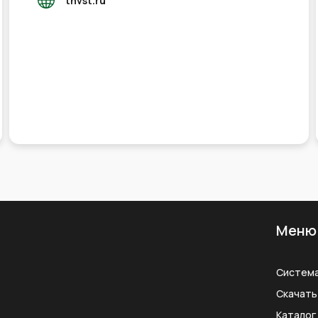
tnvst.ru
Меню
Систем
Скачать
Каталог