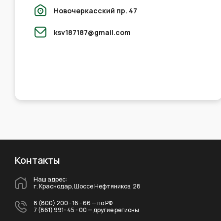
Новочеркасский пр. 47
ksv187187@gmail.com
Контакты
Наш адрес:
г. Краснодар, Шоссе Нефтяников, 28
8 (800) 200 - 16 - 66
— по РФ
7 (861) 991- 45 - 00
— другие регионы