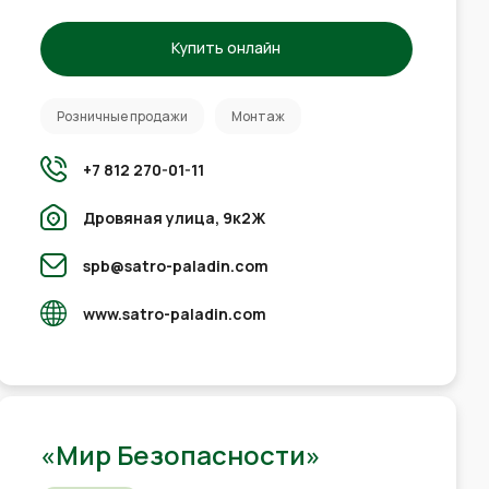
Купить онлайн
Розничные продажи
Монтаж
+7 812 270-01-11
Дровяная улица, 9к2Ж
spb@satro-paladin.com
www.satro-paladin.com
«Мир Безопасности»