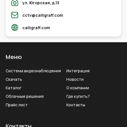
ул. Югорская, д.13
cctv@calligraff.com
calligraff.com
Меню
Система видеонаблюдения
Интеграция
Скачать
Новости
Каталог
О компании
Облачные решения
Где купить?
Прайс лист
Контакты
Контакты