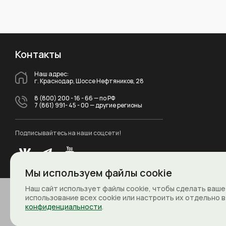
Контакты
Наш адрес:
г. Краснодар, Шоссе Нефтяников, 28
8 (800) 200 - 16 - 66
— по РФ
7 (861) 991- 45 - 00
— другие регионы
Подписывайтесь на наши соцсети!
Мы используем файлы cookie
Наш сайт использует файлы cookie, чтобы сделать ваш
использование всех cookie или настроить их отдельно 
© 2011 - 2026. Линия- IP видеонаблюдение
Все права защищены
конфиденциальности
.
Политика конфиденциальности