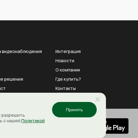
а видеонаблюдения
Интеграция
Новости
О компании
е решения
Где купить?
ист
Контакты
Принять
е разрешить
сь с нашей
Политикой