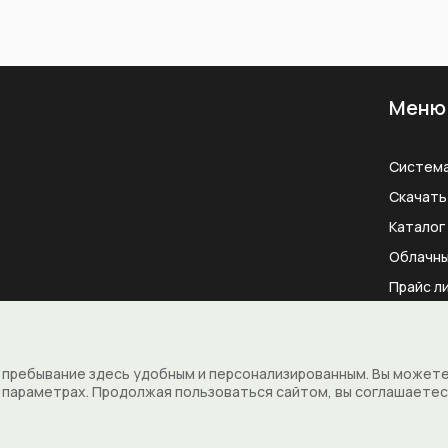
Меню
Систем
Скачать
Каталог
Облачны
Прайс л
е пребывание здесь удобным и персонализированным. Вы может
в параметрах. Продолжая пользоваться сайтом, вы соглашаете