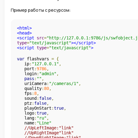
Пример работы с ресурсом:
<html>
<head>
<script
src
=
"http://127.0.0.1:9786/js/swfobject.j
type
=
"text/javascript"
></script>
<script
type
=
"text/javascript"
>
var
 flashvars 
=
{
   ip
:
"127.0.0.1"
,
   port
:
9786
,
   login
:
"admin"
,
pass
:
""
,
   uriCamera
:
"/cameras/1"
,
   quality
:
80
,
   fps
:
8
,
   sound
:
false
,
   ptz
:
false
,
   playOnStart
:
true
,
   logo
:
true
,
   lang
:
"ru"
,
   name
:
"Line"
//UpLeftImage:"link"
//UpRightImage"link"
//DownRightImage:"link"