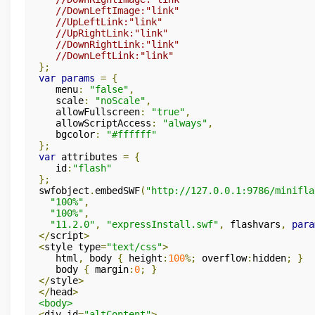
//DownLeftImage:"link"
//UpLeftLink:"link"
//UpRightLink:"link"
//DownRightLink:"link"
//DownLeftLink:"link"
};
var
params
=
{
   menu
:
"false"
,
   scale
:
"noScale"
,
   allowFullscreen
:
"true"
,
   allowScriptAccess
:
"always"
,
   bgcolor
:
"#ffffff"
};
var
 attributes 
=
{
   id
:
"flash"
};
swfobject
.
embedSWF
(
"http://127.0.0.1:9786/minifla
"100%"
,
"100%"
,
"11.2.0"
,
"expressInstall.swf"
,
 flashvars
,
para
</
script
>
<
style type
=
"text/css"
>
   html
,
 body 
{
 height
:
100
%;
 overflow
:
hidden
;
}
   body 
{
 margin
:
0
;
}
</
style
>
</
head
>
<body>
<
div id
=
"altContent"
>