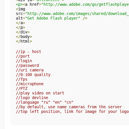
<p>
<
a href
=
"http://www.adobe.com/go/getflashplaye
<
img  
src
=
"http://www.adobe.com/images/shared/download_
alt
=
"Get Adobe Flash player"
/>
</
a
>
</
p
>
</
div
>
</
body
>
</
html
>
//ip - host
//port
//login
//password
//uri camera
//0-100 quality
//fps
//microphone
//PTZ
//play video on start
//logo devline
//language "ru" "en" "cn"
//by default, use name cameras from the server
//top left position, link for image for your logo