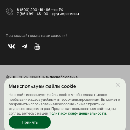
8 (800) 200 - 16 - 66
— по РФ
7 (861) 991- 45 - 00
— другие регионы
Подписывайтесь на наши соцсети!
© 2011 - 2026. Линия- IP видеонаблюдение
Все права защищены
Политика конфиденциальности
Мы используем файлы cookie
Наш сайт использует файлы cookie, чтобы сделать ваше
пребывание здесь удобным и персонализированным. Вы можете
разрешить использование всех cookie или настроить их
отдельно в параметрах. Продолжая пользоваться сайтом, вы
соглашаетесь с нашей
Политикой конфиденциальности
.
Принять