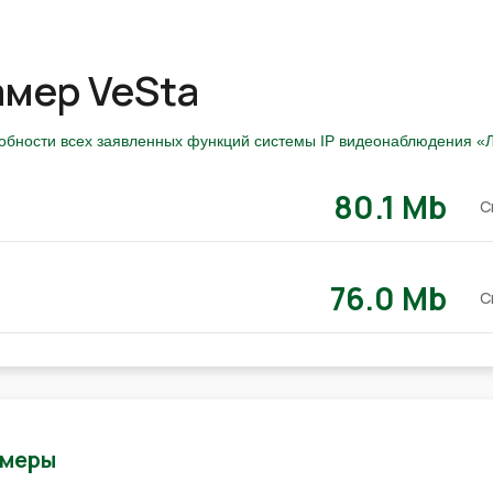
амер VeSta
собности всех заявленных функций системы IP видеонаблюдения «Л
80.1 Mb
С
76.0 Mb
С
амеры