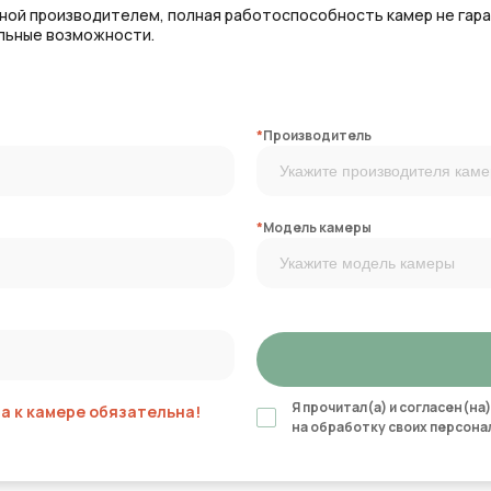
нной производителем, полная работоспособность камер не гар
альные возможности.
*
Производитель
*
Модель камеры
Я прочитал(а) и согласен(на)
 к камере обязательна!
на обработку своих персона