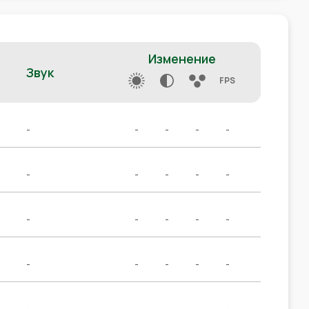
Изменение
Звук
FPS
-
-
-
-
-
-
-
-
-
-
-
-
-
-
-
-
-
-
-
-
-
-
-
-
-