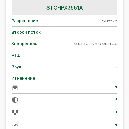
STC-IPX3561A
Разрешение
720x576
Второй поток
-
Компрессия
MJPEG/H.264/MPEG-4
PTZ
-
Звук
-
Изменение
+
+
+
+
FPS