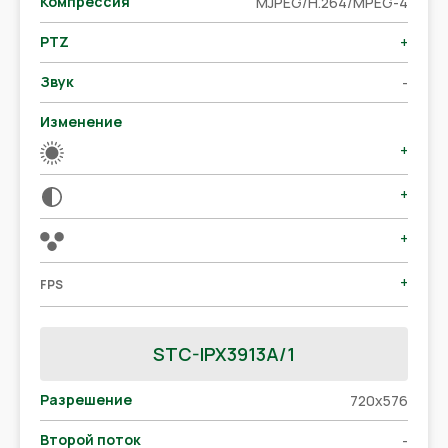
Компрессия
MJPEG/H.264/MPEG-4
PTZ
+
Звук
-
Изменение
+
+
+
+
FPS
STC-IPX3913A/1
Разрешение
720x576
Второй поток
-