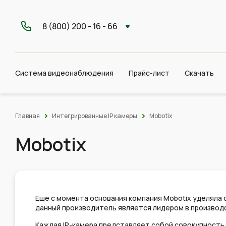
8 (800) 200 - 16 - 66
Система видеонаблюдения
Прайс-лист
Скачать
Главная
Интегрированные IP камеры
Mobotix
Mobotix
Еще с момента основания компания Mobotix уделяла
данный производитель является лидером в производ
Каждая IP-камера представляет собой совокупность