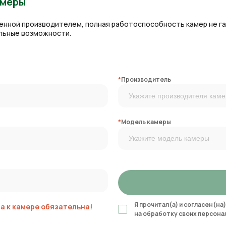
амеры
ленной производителем, полная работоспособность камер не г
альные возможности.
*
Производитель
*
Модель камеры
Я прочитал(а) и согласен(на)
 к камере обязательна!
на обработку своих персона