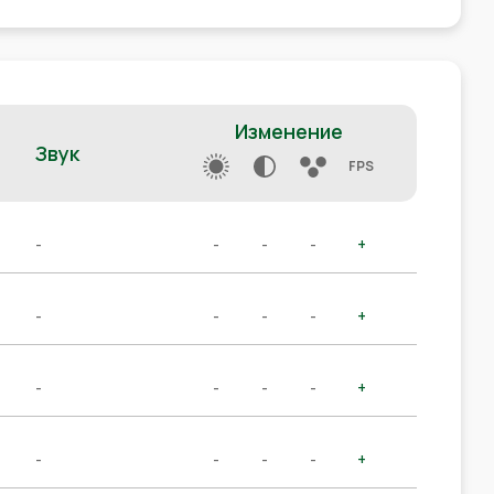
Изменение
Звук
FPS
-
-
-
-
+
-
-
-
-
+
-
-
-
-
+
-
-
-
-
+