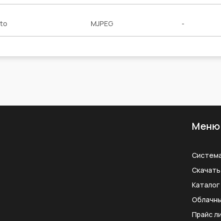
to
MJPEG
-
Меню
Систем
Скачать
Каталог
Облачны
Прайс л