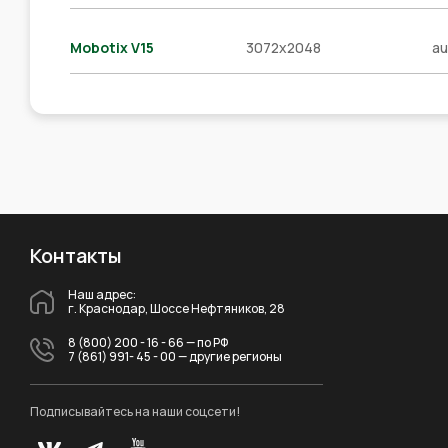
Mobotix V15
3072x2048
au
Контакты
Наш адрес:
г. Краснодар, Шоссе Нефтяников, 28
8 (800) 200 - 16 - 66
— по РФ
7 (861) 991- 45 - 00
— другие регионы
Подписывайтесь на наши соцсети!