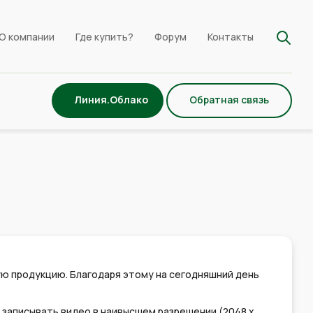
О компании
Где купить?
Форум
Контакты
Линия.Облако
Обратная связь
ую продукцию. Благодаря этому на сегодняшний день
 записывать видео в наивысшем разрешении (2048 х