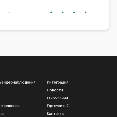
-
+
+
+
+
а видеонаблюдения
Интеграция
Новости
О компании
е решения
Где купить?
ист
Контакты