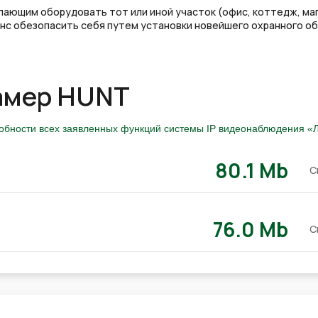
ющим оборудовать тот или иной участок (офис, коттедж, маг
с обезопасить себя путем установки новейшего охранного об
камер HUNT
собности всех заявленных функций системы IP видеонаблюдения «Л
80.1 Mb
С
76.0 Mb
С