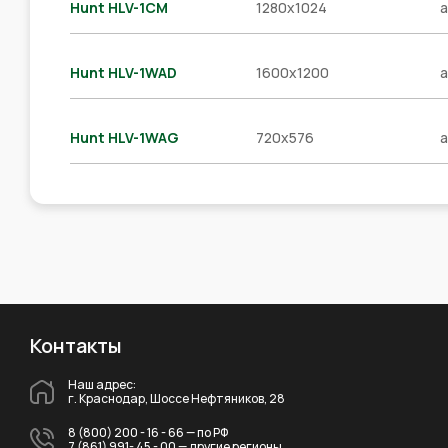
Hunt HLV-1CM
1280x1024
a
Hunt HLV-1WAD
1600x1200
a
Hunt HLV-1WAG
720x576
a
Контакты
Наш адрес:
г. Краснодар, Шоссе Нефтяников, 28
8 (800) 200 - 16 - 66
— по РФ
7 (861) 991- 45 - 00
— другие регионы