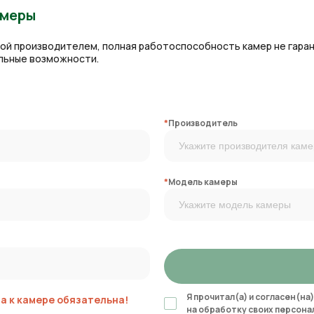
амеры
ной производителем, полная работоспособность камер не гара
альные возможности.
*
Производитель
*
Модель камеры
Я прочитал(а) и согласен(на)
 к камере обязательна!
на обработку своих персона