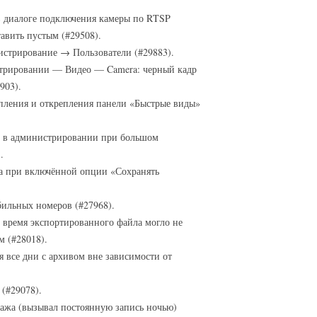
в диалоге подключения камеры по RTSP
тавить пустым (#29508).
стрирование → Пользователи (#29883).
трировании — Видео — Camera: черный кадр
903).
пления и открепления панели «Быстрые виды»
ц в администрировании при большом
.
а при включённой опции «Сохранять
бильных номеров (#27968).
 время экспортированного файла могло не
м (#28018).
я все дни с архивом вне зависимости от
(#29078).
тажа (вызывал постоянную запись ночью)