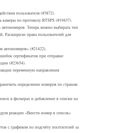
ействия пользователя (#3872).
 камеры по протоколу RTSPS (#19437).
 автономеров. Теперь можно выбирать тип
й. Расширили права пользователей для
в автономеров» (#21422).
ошибок сертификатов при отправке
кции (#23654).
 реакции переменную направления
раничить определение номеров по странам
иск в фильтрах и добавление в списки на
одуля реакции «Внести номер в список»
ов с графиком по подсчёту посетителей за