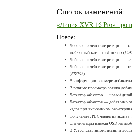
Список изменений:
«Линия XVR 16 Pro» проши
Новое:
Добавлено действие реакции — о
мобильный клиент «Линия») (#292
Добавлено действие реакции — «С
Добавлено действие реакции — о
(#28298).
В информации о камере добавлена 
В режиме просмотра архива добав
Детектор объектов — новый дизай
Детектор объектов — добавлено о
кадре при включённом оконтурива
Получение JPEG-кадра из архива 
Оптимизация вывода OSD на изоб
В Устройства автоматизации доба