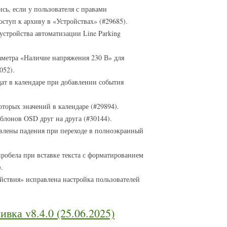
сь, если у пользователя с правами
оступ к архиву в «Устройствах» (#29685).
устройства автоматизации Line Parking
метра «Наличие напряжения 230 В» для
052).
ат в календаре при добавлении события
торых значений в календаре (#29894).
лонов OSD друг на друга (#30144).
влены падения при переходе в полноэкранный
робела при вставке текста с форматированием
.
йствия» исправлена настройка пользователей
вка v8.4.0 (25.06.2025)