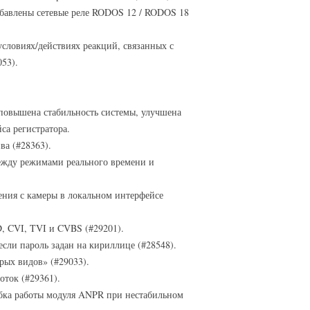
бавлены сетевые реле RODOS 12 / RODOS 18
словиях/действиях реакций, связанных с
53).
повышена стабильность системы, улучшена
са регистратора.
ва (#28363).
жду режимами реального времени и
ния с камеры в локальном интерфейсе
, CVI, TVI и CVBS (#29201).
сли пароль задан на кириллице (#28548).
ых видов» (#29033).
ток (#29361).
шибка работы модуля ANPR при нестабильном