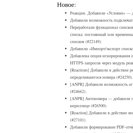
Новое:
Реакции. Добавили «Условие» — д
Добавили возможность подключать
Переработали функционал списков
списка: постоянный или временны
списков (#22149).
Добавили «Импорт/экспорт списко
Добавлена опция игнорирования 
HTTPS‑запросов через модуль реа
[Reactions] Добавили в действие
определившегося номера (#24250).
[ANPR] Добавили возможность ог
(#24662).
[ANPR] Автономера — добавили по
кириллице (#26500).
[Reaction] Добавили в действие м
(#27101).
Добавили формирование PDF‑отчёт