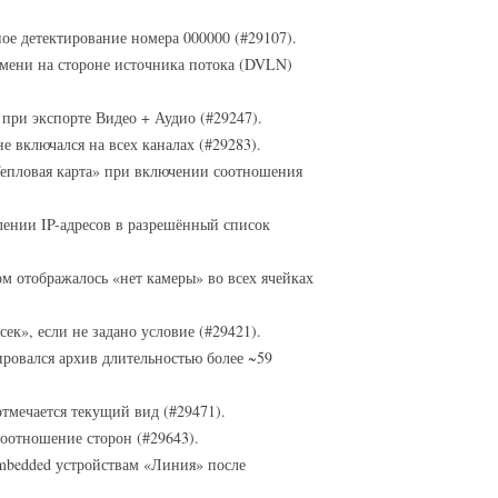
е детектирование номера 000000 (#29107).
емени на стороне источника потока (DVLN)
при экспорте Видео + Аудио (#29247).
е включался на всех каналах (#29283).
епловая карта» при включении соотношения
лении IP-адресов в разрешённый список
м отображалось «нет камеры» во всех ячейках
ек», если не задано условие (#29421).
ровался архив длительностью более ~59
отмечается текущий вид (#29471).
соотношение сторон (#29643).
mbedded устройствам «Линия» после