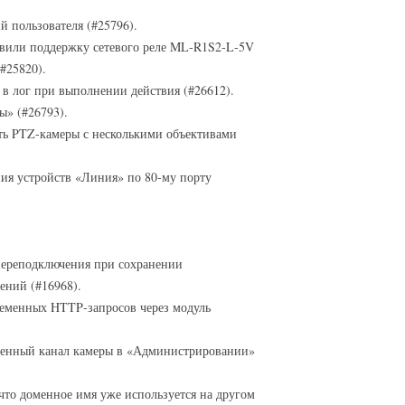
 пользователя (#25796).
авили поддержку сетевого реле ML‑R1S2‑L‑5V
#25820).
в лог при выполнении действия (#26612).
ы» (#26793).
ть PTZ‑камеры с несколькими объективами
ия устройств «Линия» по 80‑му порту
переподключения при сохранении
ений (#16968).
еменных HTTP‑запросов через модуль
ченный канал камеры в «Администрировании»
что доменное имя уже используется на другом