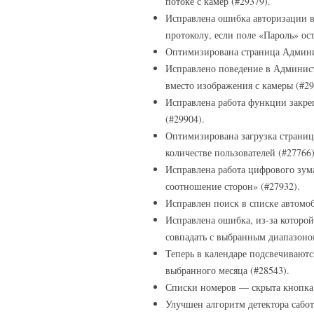
потоке с камер (#29379).
Исправлена ошибка авторизации 
протоколу, если поле «Пароль» ос
Оптимизирована страница Админи
Исправлено поведение в Админис
вместо изображения с камеры (#29
Исправлена работа функции закре
(#29904).
Оптимизирована загрузка страни
количестве пользователей (#27766)
Исправлена работа цифрового зум
соотношение сторон» (#27932).
Исправлен поиск в списке автомо
Исправлена ошибка, из-за которой
совпадать с выбранным диапазоно
Теперь в календаре подсвечиваютс
выбранного месяца (#28543).
Списки номеров — скрыта кнопка 
Улучшен алгоритм детектора сабо