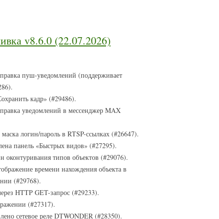
вка v8.6.0 (22.07.2026)
тправка пуш-уведомлений (поддерживает
86).
охранить кадр» (#29486).
тправка уведомлений в мессенджер MAX
маска логин/пароль в RTSP-ссылках (#26647).
лена панель «Быстрых видов» (#27295).
н оконтуривания типов объектов (#29076).
тображение времени нахождения объекта в
нии (#29768).
через HTTP GET-запрос (#29233).
ражении (#27317).
влено сетевое реле DTWONDER (#28350).