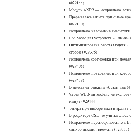
(#29144).
Модуль ANPR — исправлено ложно
Прерывалась запись при смене вр
(#29120).
Исправлено наложение аналитики 
Eco Mode для устройств «Линия» н
Оптимизирована работа модуля «Т
сторон (#29375).
Исправлена сортировка при добав
(#29408).
Исправлено поведение, при которо
(#29419).
В действии реакции убрали «на N с
Через WEB-интерфейс не экспорти
минут (#29444).
Теперь при выборе вида в архиве 
В редакторе OSD не учитывалось 
Исправлено переподключение к E
синхронизации времени (#29717).