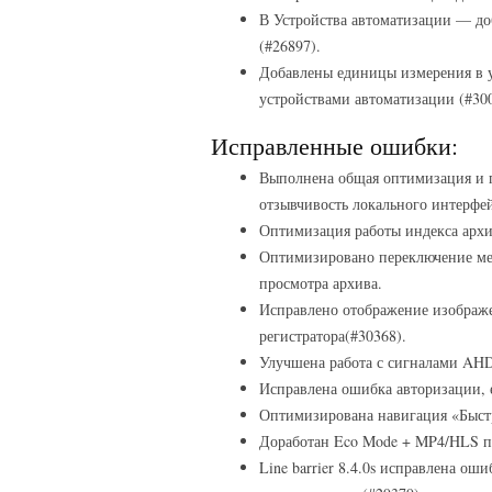
В Устройства автоматизации — до
(#26897).
Добавлены единицы измерения в у
устройствами автоматизации (#300
Исправленные ошибки:
Выполнена общая оптимизация и 
отзывчивость локального интерфей
Оптимизация работы индекса архи
Оптимизировано переключение ме
просмотра архива.
Исправлено отображение изображе
регистратора(#30368).
Улучшена работа с сигналами AHD
Исправлена ошибка авторизации, е
Оптимизирована навигация «Быстр
Доработан Eco Mode + MP4/HLS по
Line barrier 8.4.0s исправлена о