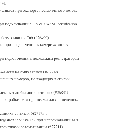
39).
 файлов при экспорте нестабильного потока
и подключении с ONVIF WSSE certification
боту клавиши Tab (#26499).
ва при подключении к камере «Линия»
ри подключении к нескольким регистраторам
аже если не было записи (#26609).
ильных номеров, не входящих в списки
статься до больших размеров (#26831).
 настройки сети при нескольких изменениях
Линия» с панели (#27175).
gration input value» при использовании её в
тройствами автоматизации (#27211).