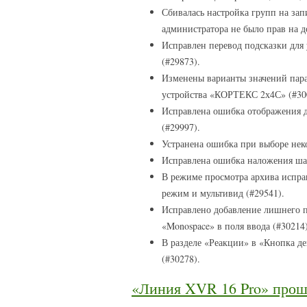
Сбивалась настройка групп на запи
администратора не было прав на д
Исправлен перевод подсказки для 
(#29873).
Изменены варианты значений пара
устройства «КОРТЕКС 2х4С» (#30
Исправлена ошибка отображения д
(#29997).
Устранена ошибка при выборе неко
Исправлена ошибка наложения шаб
В режиме просмотра архива испра
режим и мультивид (#29541).
Исправлено добавление лишнего п
«Monospace» в поля ввода (#30214)
В разделе «Реакции» в «Кнопка де
(#30278).
«Линия XVR 16 Pro» проши